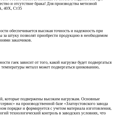
ство и отсутствие брака! Для производства метизной
, 40Х, Ст35
ности обеспечивается высокая точность и надежность при
ы за штуку позволят приобрести продукцию в необходимом
ниями заказчиков.
сти гаек зависит от того, какой нагрузке будет подвергаться
м температуры металл может подвергаться цинкованию,
ций, которые подвержены высоким нагрузкам. Основные
ервис» на производственной базе «Златоустовского завода
ном порядке и формируется с учетом материала изготовления,
огий технологический контроль в заводских условиях, что