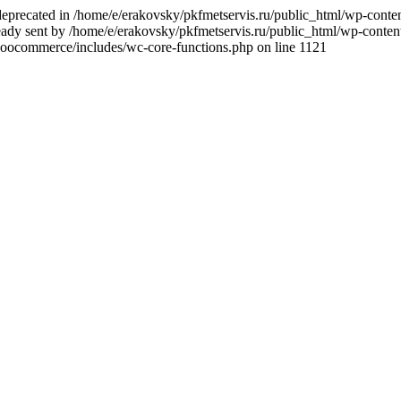
deprecated in /home/e/erakovsky/pkfmetservis.ru/public_html/wp-content
y sent by /home/e/erakovsky/pkfmetservis.ru/public_html/wp-content/th
woocommerce/includes/wc-core-functions.php on line 1121