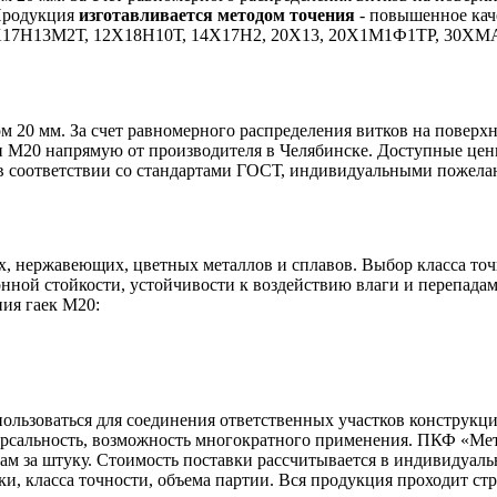
 Продукция
изготавливается методом точения
- повышенное каче
0Х17Н13М2Т, 12Х18Н10Т, 14Х17Н2, 20Х13, 20Х1М1Ф1ТР, 30ХМА
м 20 мм. За счет равномерного распределения витков на поверх
и М20 напрямую от производителя в Челябинске. Доступные цен
 в соответствии со стандартами ГОСТ, индивидуальными пожела
, нержавеющих, цветных металлов и сплавов. Выбор класса точно
нной стойкости, устойчивости к воздействию влаги и перепада
ия гаек М20:
пользоваться для соединения ответственных участков конструк
рсальность, возможность многократного применения. ПКФ «Метс
ам за штуку. Стоимость поставки рассчитывается в индивидуаль
, класса точности, объема партии. Вся продукция проходит стр