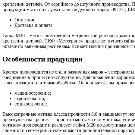
креплении деталей.
От серийного до штучного производства.
продукции мы используем стали следующих марок: 09Г2С, 1
Описание
Доставка и оплата
Гайка М20 – метиз с внутренней метрической резьбой диаметро
креплении деталей. ПКФ «Метсервис» предлагает купить гайк
объеме по выгодным расценкам. Все метизделия производятся
Особенности продукции
Крепеж производится из стали различных марок – углеродистых
соединение в процессе эксплуатации. Для повышения коррозио
гальванизации или термообработке. Основные сферы применен
машиностроение;
строительство;
станкостроение.
Высокопрочные метизы класса прочности 8.0 и выше могут ис
преимущества крепежа – простота монтажа и демонтажа, униве
метизов» производит и реализует гайки М20 по доступным цен
сложности геометрии, необходимости дополнительной обработки